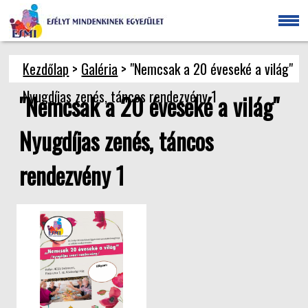
Kezdőlap
>
Galéria
> "Nemcsak a 20 éveseké a világ"
Nyugdíjas zenés, táncos rendezvény 1
"Nemcsak a 20 éveseké a világ"
Nyugdíjas zenés, táncos
rendezvény 1