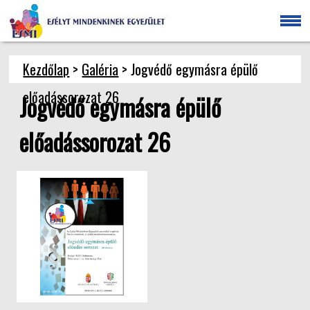
Kezdőlap
>
Galéria
> Jogvédő egymásra épülő
előadássorozat 26
Jogvédő egymásra épülő
előadássorozat 26