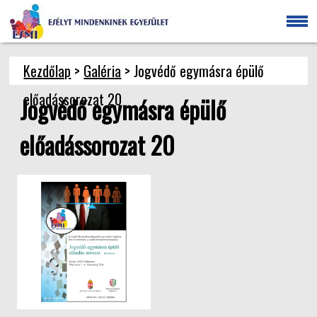
Kezdőlap
>
Galéria
> Jogvédő egymásra épülő
előadássorozat 20
Jogvédő egymásra épülő
előadássorozat 20