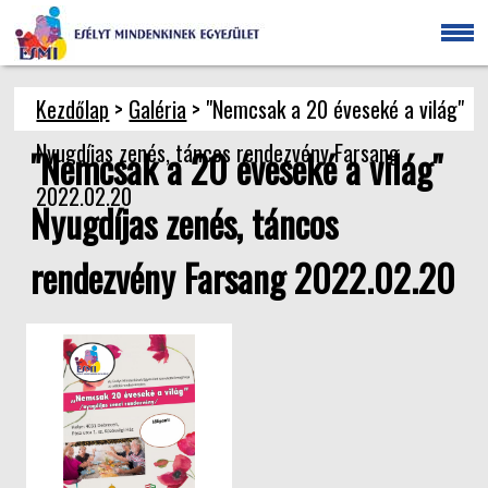
Kezdőlap
>
Galéria
> "Nemcsak a 20 éveseké a világ"
Nyugdíjas zenés, táncos rendezvény Farsang
"Nemcsak a 20 éveseké a világ"
2022.02.20
Nyugdíjas zenés, táncos
rendezvény Farsang 2022.02.20