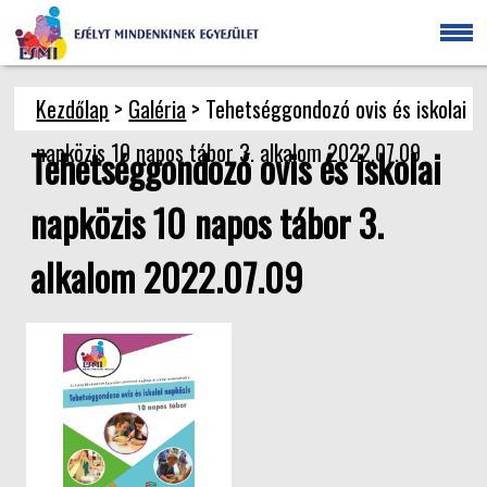
Kezdőlap
>
Galéria
> Tehetséggondozó ovis és iskolai
napközis 10 napos tábor 3. alkalom 2022.07.09
Tehetséggondozó ovis és iskolai
napközis 10 napos tábor 3.
alkalom 2022.07.09